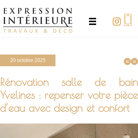
Passer
au
contenu
principal
20 octobre 2025
«
»
Rénovation salle de bain
Yvelines : repenser votre pièce
d’eau avec design et confort