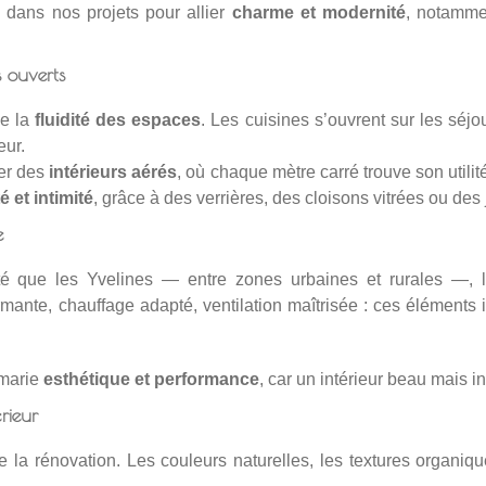
 dans nos projets pour allier
charme et modernité
, notamme
 ouverts
ie la
fluidité des espaces
. Les cuisines s’ouvrent sur les séjo
eur.
er des
intérieurs aérés
, où chaque mètre carré trouve son util
é et intimité
, grâce à des verrières, des cloisons vitrées ou des
e
é que les Yvelines — entre zones urbaines et rurales —, 
ormante, chauffage adapté, ventilation maîtrisée : ces éléments 
 marie
esthétique et performance
, car un intérieur beau mais i
rieur
e la rénovation. Les couleurs naturelles, les textures organi