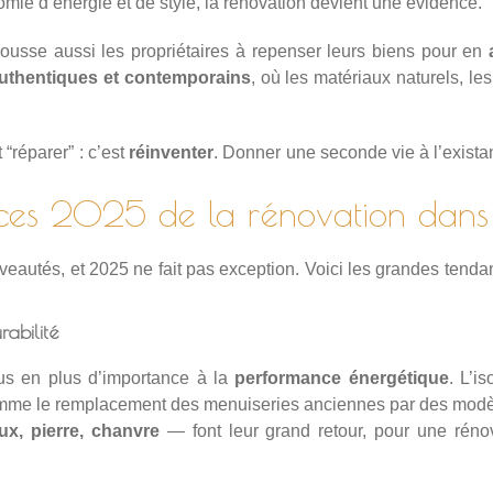
mie d’énergie et de style, la rénovation devient une évidence.
pousse aussi les propriétaires à repenser leurs biens pour en
uthentiques et contemporains
, où les matériaux naturels, le
“réparer” : c’est
réinventer
. Donner une seconde vie à l’existan
ces 2025 de la rénovation dans 
eautés, et 2025 ne fait pas exception. Voici les grandes tend
rabilité
us en plus d’importance à la
performance énergétique
. L’i
 comme le remplacement des menuiseries anciennes par des modèl
ux, pierre, chanvre
— font leur grand retour, pour une réno