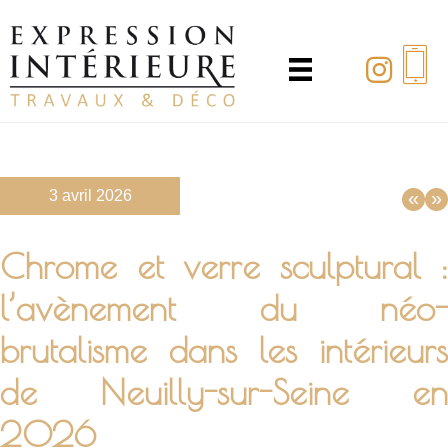
Passer
au
contenu
principal
3 avril 2026
«
»
Chrome et verre sculptural :
l’avènement du néo-
brutalisme dans les intérieurs
de Neuilly-sur-Seine en
2026