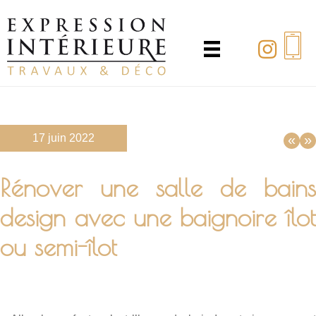
Passer
au
contenu
principal
17 juin 2022
«
»
Rénover une salle de bains
design avec une baignoire îlot
ou semi-îlot