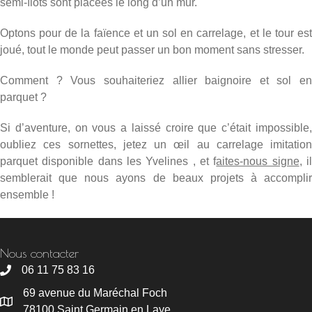
semi-îlots sont placées le long d’un mur.
Optons pour de la faïence et un sol en carrelage, et le tour est
joué, tout le monde peut passer un bon moment sans stresser.
Comment ? Vous souhaiteriez allier baignoire et sol en
parquet ?
Si d’aventure, on vous a laissé croire que c’était impossible,
oubliez ces sornettes, jetez un œil au carrelage imitation
parquet disponible dans les Yvelines , et
f
aites-nous signe
, i
semblerait que nous ayons de beaux projets à accomplir
ensemble !
Nous contacter
06 11 75 83 16
69 avenue du Maréchal Foch
78100 Saint Germain en Laye