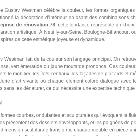
yle Gustav Westman célèbre la couleur, les formes organiques
tionné la décoration d’intérieur en osant des combinaisons 
reprise de rénovation 78
, cette tendance représente un choix
claration artistique. À Neuilly-sur-Seine, Boulogne-Billancourt 
nspirés de cette esthétique joyeuse et dynamique.
v Westman fait de la couleur son langage principal. On retrouve
intense, vert émeraude ou jaune moutarde prononcé. Ces couleu
vers le mobilier, les îlots centraux, les façades de placards e
lerie d’art vivante où chaque élément coloré dialogue avec l
s sans les dénaturer, ce qui nécessite une expertise technique 
al
formes courbes, ondulantes et sculpturales qui évoquent la fluid
ses présentent des dossiers enveloppants, et les poignées de p
 dimension sculpturale transforme chaque meuble en pièce uniq