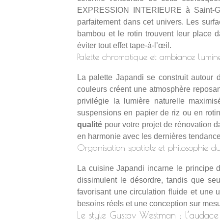
EXPRESSION INTERIEURE à Saint-Ge
parfaitement dans cet univers. Les surf
bambou et le rotin trouvent leur place d
éviter tout effet tape-à-l’œil.
Palette chromatique et ambiance lumin
La palette Japandi se construit autour d
couleurs créent une atmosphère reposante
privilégie la lumière naturelle maxim
suspensions en papier de riz ou en roti
qualité
pour votre projet de rénovation da
en harmonie avec
les dernières tendanc
Organisation spatiale et philosophie du
La cuisine Japandi incarne le principe
dissimulent le désordre, tandis que se
favorisant une circulation fluide et une 
besoins réels et une conception sur mes
Le style Gustav Westman : l’audace 