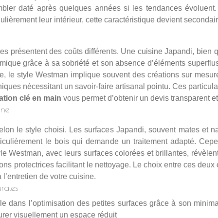
bler daté après quelques années si les tendances évoluent. T
ulièrement leur intérieur, cette caractéristique devient secondair
es présentent des coûts différents. Une cuisine Japandi, bien q
omique grâce à sa sobriété et son absence d’éléments superflus
anche, le style Westman implique souvent des créations sur mesur
ques nécessitant un savoir-faire artisanal pointu. Ces particula
ation clé en main
vous permet d’obtenir un devis transparent et 
nne
selon le style choisi. Les surfaces Japandi, souvent mates et na
rticulièrement le bois qui demande un traitement adapté. Cepe
yle Westman, avec leurs surfaces colorées et brillantes, révèlen
ions protectrices facilitant le nettoyage. Le choix entre ces deu
’entretien de votre cuisine.
rales
le dans l’optimisation des petites surfaces grâce à son minima
urer visuellement un espace réduit