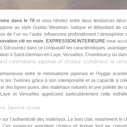
isine dans le 78
et vous hésitez entre deux tendances déco
’oppose au style Gustav Westman, ludique et débordant de c
hoix de l’un ou l’autre influencera profondément l’atmosphère 
novation clé en main
,
EXPRESSION INTERIEURE
vous acco
. Découvrez dans ce comparatif les caractéristiques, avantages 
ovation à Saint-Germain-en-Laye, Versailles, Chambourcy ou dan
and minimalisme japonais et chaleur scandinave se renc
harmonieuse entre le minimalisme japonais et l’hygge scand
ans les Yvelines grâce à son intemporalité et sa capacité à c
ar des lignes pures, des matériaux naturels et une palette de co
-Laye et Versailles apprécient particulièrement cette esthé
ine Japandi réussie
sur l’authenticité des matériaux. Le bois clair, notamment le c
. Ces essences apportent chaleur et texture tout en conser