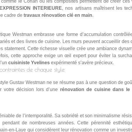
iaux comme le Corian ou les composites permettent de créer ces
EXPRESSION INTERIEURE
, nos artisans maîtrisent les t
le cadre de
travaux rénovation clé en main
.
hétique Westman embrasse une forme d’accumulation contrôlée
variés et des livres de cuisine. Les murs peuvent accueillir de
es statement. Cette richesse visuelle crée une ambiance dynamiqu
fois, cette approche exige un œil expert pour éviter la surch
d’un
cuisiniste Yvelines
expérimenté s’avère précieux.
contraintes de chaque style
 style Gustav Westman ne se résume pas à une question de goût
er votre décision lors d’une
rénovation de cuisine dans le
éniable de l’intemporalité. Sa sobriété et son minimalisme résis
e pendant de nombreuses années. Cette pérennité esthétiqu
main-en-Laye qui considèrent leur rénovation comme un investiss