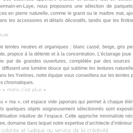
rmain-en-Laye
, nous proposons une sélection de parquets 
aces en pierre naturelle, comme le granit ou le marbre mat, aj
ans les accessoires et détails décoratifs, tandis que les finit
euse
e teintes neutres et organiques : blanc cassé, beige, gris pe
, propice à la détente et à la concentration. L’éclairage joue u
isée par de grandes ouvertures, complétée par des sources 
n diffusent une lumière douce qui sublime les textures naturel
ns les Yvelines, notre équipe vous conseillera sur les teintes 
es chromatiques
.
 « moins, c’est plus »
 du « ma », cet espace vide japonais qui permet à chaque élé
uls quelques objets soigneusement sélectionnés sont exposés
utilisation intuitive de l’espace. Cette approche minimaliste n
ure, domaine dans lequel notre
expertise d’architecte d’intérieu
colorée et ludique au service de la créativité