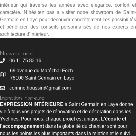
intérieur qui traverse les années avec élégance, confort et
caractère. N’hésitez pas à visiter notre showroom de Saint-
Germain-en-Laye pour découvrir concrètement ces possibilités
et bénéficier des conseils personnalisés de nos experts en
architecture d’intérieur.
Nous contacter
06 11 75 83 16
69 avenue du Maréchal Foch
78100 Saint Germain en Laye
corinne.houssin@gmail.com
Expression Interieure
EXPRESSION INTÉRIEURE
à Saint Germain en Laye donne
vie à tous vos projets de rénovation et de décoration dans les
Yvelines. Pour nous, chaque projet est unique.
L’écoute et
l'accompagnement
dans la globalité du chantier sont pour
nous les points les plus importants dans la relation et le suivi