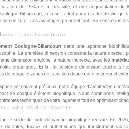
élioration de 15% de la créativité, et une augmentation de
oulogne-Billancourt, cela se traduit par un cadre de vie qui fa
e immunitaire. Ces avantages prennent tout leur sens dans l
 adaptés à l’appartement urbain
ement Boulogne-Billancourt
dans une approche biophilique
sophie. La première dimension concerne la nature directe : pla
ième dimension englobe la nature indirecte, avec les
matéria
otifs organiques. Enfin, la troisième dimension touche à l’ex
 de refuge et zones de transition douce entre intérieur et extér
space est souvent précieux, notre équipe d’
architectes d’intér
pact de chaque élément biophilique. Nous combinons intellig
ntraintes techniques de votre logement tout en optimisant chaq
 pour votre projet de rénovation
tue le socle de toute démarche biophilique réussie. En 2026, 
ux durables, locaux et authentiques qui transforment radica