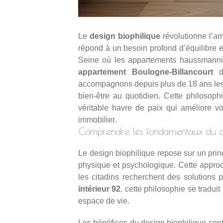
Le
design biophilique
révolutionne l’am
répond à un besoin profond d’équilibre 
Seine où les appartements haussmannien
appartement Boulogne-Billancourt
de
accompagnons depuis plus de 18 ans les pr
bien-être au quotidien. Cette philosop
véritable havre de paix qui améliore vot
immobilier.
Comprendre les fondamentaux du d
Le design biophilique repose sur un prin
physique et psychologique. Cette approc
les citadins recherchent des solutions
intérieur 92
, cette philosophie se traduit
espace de vie.
Les bénéfices du design biophilique son