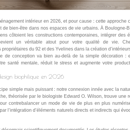
énagement intérieur en 2026, et pour cause : cette approche c
et de bien-être dans nos espaces de vie urbains. À Boulogne-Bi
s côtoient les constructions contemporaines, intégrer des 
vient un véritable atout pour votre qualité de vie. C
opriétaires du 92 et des Yvelines dans la création d’intérieurs
hie de conception va bien au-delà de la simple décoration : 
re santé mentale, réduit le stress et augmente votre producti
esign biophilique en 2026
cipe simple mais puissant : notre connexion innée avec la natu
he, théorisée par le biologiste Edward O. Wilson, trouve une r
 pour contrebalancer un mode de vie de plus en plus numéri
 par l’intégration d’éléments naturels directs et indirects qui é
t désormais scientifiquement documentés. Les études récentes d