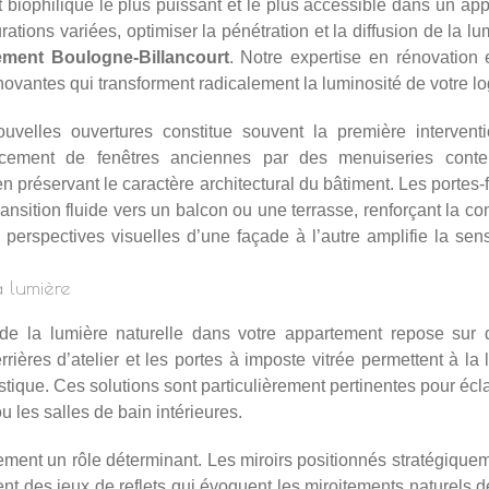
t biophilique le plus puissant et le plus accessible dans un ap
tions variées, optimiser la pénétration et la diffusion de la lu
ement Boulogne-Billancourt
. Notre expertise en
rénovation e
novantes qui transforment radicalement la luminosité de votre l
uvelles ouvertures constitue souvent la première interventi
cement de fenêtres anciennes par des menuiseries conte
en préservant le caractère architectural du bâtiment. Les portes
ransition fluide vers un balcon ou une terrasse, renforçant la co
e perspectives visuelles d’une façade à l’autre amplifie la se
la lumière
n de la lumière naturelle dans votre appartement repose sur 
errières d’atelier et les portes à imposte vitrée permettent à la
oustique. Ces solutions sont particulièrement pertinentes pour é
les salles de bain intérieures.
ement un rôle déterminant. Les miroirs positionnés stratégique
ent des jeux de reflets qui évoquent les miroitements naturels de 