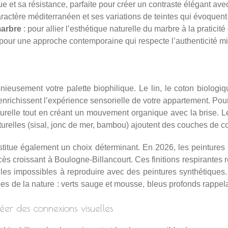
ue et sa résistance, parfaite pour créer un contraste élégant avec
ractère méditerranéen et ses variations de teintes qui évoquent l
marbre
: pour allier l’esthétique naturelle du marbre à la pratic
 pour une approche contemporaine qui respecte l’authenticité m
eusement votre palette biophilique. Le lin, le coton biologique
 enrichissent l’expérience sensorielle de votre appartement. Pour 
aturelle tout en créant un mouvement organique avec la brise. Le
aturelles (sisal, jonc de mer, bambou) ajoutent des couches de c
titue également un choix déterminant. En 2026, les peintures
s croissant à Boulogne-Billancourt. Ces finitions respirantes ré
btiles impossibles à reproduire avec des peintures synthétiqu
ées de la nature : verts sauge et mousse, bleus profonds rappela
éer des connexions visuelles