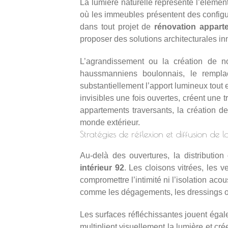
La lumière naturelle représente l’élémen
où les immeubles présentent des configura
dans tout projet de
rénovation appart
proposer des solutions architecturales in
L’agrandissement ou la création de no
haussmanniens boulonnais, le rempla
substantiellement l’apport lumineux tout 
invisibles une fois ouvertes, créent une t
appartements traversants, la création d
monde extérieur.
Stratégies de réflexion et diffusion de 
Au-delà des ouvertures, la distributio
intérieur 92
. Les cloisons vitrées, les v
compromettre l’intimité ni l’isolation ac
comme les dégagements, les dressings ou 
Les surfaces réfléchissantes jouent égal
multiplient visuellement la lumière et cré