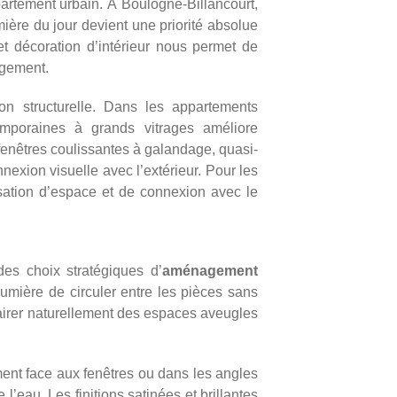
partement urbain. À Boulogne-Billancourt,
mière du jour devient une priorité absolue
t décoration d’intérieur
nous permet de
ogement.
on structurelle. Dans les appartements
mporaines à grands vitrages améliore
-fenêtres coulissantes à galandage, quasi-
nnexion visuelle avec l’extérieur. Pour les
nsation d’espace et de connexion avec le
des choix stratégiques d’
aménagement
 lumière de circuler entre les pièces sans
clairer naturellement des espaces aveugles
ment face aux fenêtres ou dans les angles
l’eau. Les finitions satinées et brillantes