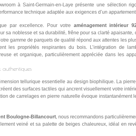
m à Saint-Germain-en-Laye présente une sélection rigour
 performance technique adaptée aux exigences d’un appartement
ique par excellence. Pour votre
aménagement intérieur 9
ur sa noblesse et sa durabilité, frêne pour sa clarté apaisante,
. Notre gamme de
parquets de qualité
répond aux attentes les plus
ent les propriétés respirantes du bois. L’intégration de la
euse et organique, particulièrement appréciée dans les ap
ux authentiques
nsion tellurique essentielle au design biophilique. La pierre n
 créent des surfaces tactiles qui ancrent visuellement votre intér
ation de
carrelages en pierre naturelle
évoque instantanément les
nt Boulogne-Billancourt
, nous recommandons particulièrement
llement veiné et sa palette de beiges chaleureux, idéal en re