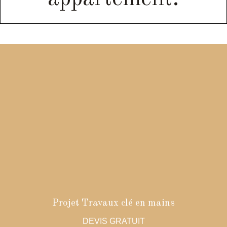
Nous nous déplaçons à votre domicile pour vous établir un
Un 2 ème RDV
devis travaux complet selon votre projet.
est fixé à notre showroom pour la remise de votre
dossier en main propre afin de vous présenter dans
les détails notre proposition.
Nous intervenons sur tous les postes :
Electricité / Plomberie / Peinture / Ferronnerie
Vous trouverez également un
.
/Maçonnerie/Menuiserie
tableau des matériaux, reprenant tous les matériaux
nécessaires à la réalisation de votre projet (budget
parquet, carrelage, sanitaires…).
Cette 1 ère étape est GRATUITE.
Projet Travaux clé en mains
Une fois le devis signé nous vous accompagnons dans
toutes les étapes de votre projet.
DEVIS GRATUIT