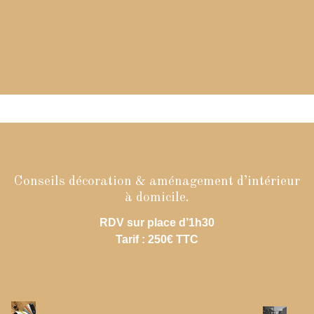
des l’avancé de votre projet et répondre à toutes vos
questions.
Une réunion de fin de chantier est organisée afin de faire
le point ensemble sur la réalisation terminée ainsi que la
remise des clefs.
Lors d’un RDV à votre domicile nous faisons le point
.
votre projet et vos attentes
ensemble sur
durant lequel nous vous
’un RDV d’1h30 à 2h
Il s’agit ici d
Conseils décoration & aménagement d’intérieur
apportons des conseils sur l’aménagement de votre
à domicile.
intérieur. Afin de préparer au mieux cet échange nous vous
RDV sur place d’1h30
demandons si possible de nous faire parvenir quelques
Tarif : 250€ TTC
photos et plans de votre pièce en amont.
l’espace
Sur place, nous étudions l’agencement de
.
existant en le faisant évoluer selon vos besoins
Nous abordons le choix des teintes, des revêtements, des
matériaux dans leur ensemble et faisons un relevé de