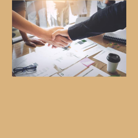
Les différentes propositions de modifications
d’espaces pourront être accompagnées de visuel 3D
pour vous aider à vous projeter.
Différentes planches d’ambiances vous seront
soumises afin de trouver ensemble l’univers déco dans
lequel vous souhaitez évoluer.
Nous nous chargeons également de toute la partie
commande de matériaux (parquet, carrelage,
robinetterie, sanitaires …).
Notre Showroom sera mis à votre disposition pour
vous présenter les différents matériaux que nous
Une
aurons sélectionnés auprès de nos fournisseurs.
fois les différents éléments sélectionnés nous lançons
les travaux.
Une 1 ère réunion est organisée avec nos équipes
pour la mise en place du chantier. Nous assurons un
suivi hebdomadaire sur place.
Durant toute la durée des
travaux nous restons en contact régulier afin d’échanger