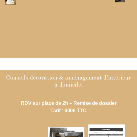
cotes si nécessaire.
A la suite de ce RDV, nous vous faisons parvenir par mail
un récapitulatif comprenant :
La liste des différents points clés abordés
Une planche d’ambiance / moodboard
Une représentation 3D de la pièce (valable pour 1 seule
pièce)
Conseils décoration & aménagement d’intérieur
Cette prestation est une prestation de conseil plus
à domicile.
complète.
Sur la base de la 1 ère prestation nous allons plus loin en
vous remettant par mail ou lors d’un RDV au showroom un
RDV sur place de 2h + Remise de dossier
dossier avec une proposition complète pour votre projet
Tarif : 600€ TTC
comprenant :
- Une planche d’ambiance (1 à 3 pièces maximum) (+150€
par pièce supplémentaires)