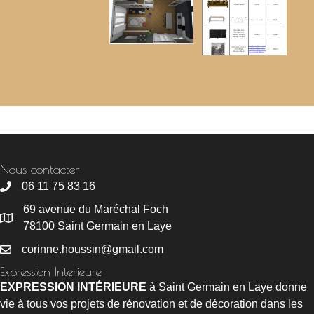
- Une réalisation 3D
- Une sélection des matériaux (parquet, carrelage, papier
peint…)
- Une planche de style
Un listing shopping des différents mobilier et accessoires
déco sélectionnés
Nous contacter
06 11 75 83 16
69 avenue du Maréchal Foch
78100 Saint Germain en Laye
corinne.houssin@gmail.com
Expression Interieure
EXPRESSION INTÉRIEURE
à Saint Germain en Laye donne
vie à tous vos projets de rénovation et de décoration dans les