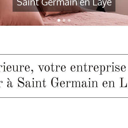
Saint Germain en Laye
Saint Germain en Laye
ieure, votre entreprise
ur à Saint Germain en L